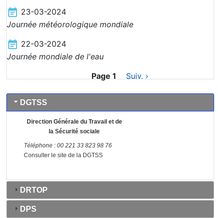
23-03-2024
Journée météorologique mondiale
22-03-2024
Journée mondiale de l'eau
Pagination
Page 1
Next
Suiv. ›
page
DGTSS
Direction Générale du Travail et de
la Sécurité sociale
Téléphone : 00 221
33 823 98 76
Consulter le site de la DGTSS
DRTOP
DPS