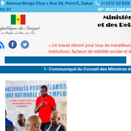
Skip
Avenue Birago Diop x Rue 28, Point E, Dakar
(+221) 33 829
62 01
BP: 4007 DAKAR
to
main
content
Main navigation
1 -Communiqué du Conseil des Ministres du me