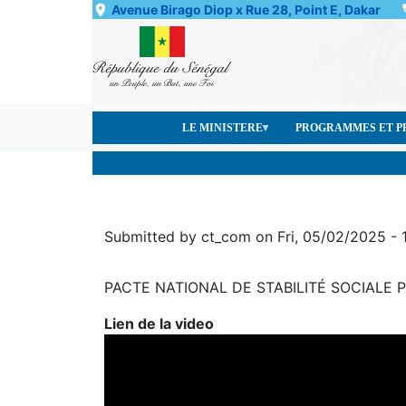
Skip
Avenue Birago Diop x Rue 28, Point E, Dakar
to
main
content
LE MINISTERE
PROGRAMMES ET P
Submitted by
ct_com
on
Fri, 05/02/2025 - 
PACTE NATIONAL DE STABILITÉ SOCIALE
Lien de la video